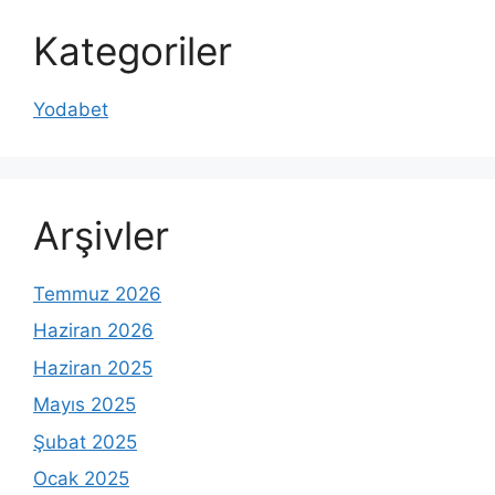
Kategoriler
Yodabet
Arşivler
Temmuz 2026
Haziran 2026
Haziran 2025
Mayıs 2025
Şubat 2025
Ocak 2025