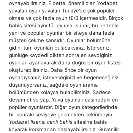
oynayabilirsiniz. Elbette, önemli olan Yodabet
yuvaları oyun yuvaları Türkiye’de çok popüler
olması ve çok fazla oyun türü içermesidir. Birçok
bahis sitesi aynı tür oyunlar sunar, bu nedenle
yeni ve popüler oyunlar bir siteye daha fazla
müşteri çekme şansıdır. Oyunlar bölümüne
gidin, tüm oyunları bulacaksınız. İsterseniz,
günlüğe kaydedildikten sonra en sevdiğiniz
oyunları ayarlayarak daha doğru bir oyun listesi
oluşturabilirsiniz. Daha önce bir oyun
oynadıysanız, isteyeceğinizi ve beğeneceğinizi
düşünüyorsanız, sağdaki oyun arama
bölümünden kolayca bulabilirsiniz. Sadece
devam et ve yap. Yuva oyunları casinodaki en
popüler oyunlardır. Diğer oyun kategorilerinde
bir sonraki seviyeye geçmekten çekinmeyin.
Yodabet lisansı canlı bahis
sitesine bahis
koyarak korkmadan başlayabilirsiniz. Güvenilir