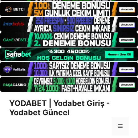
İçeriğe
YODABET | Yodabet Giriş -
atla
Yodabet Güncel
Menü