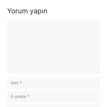
Yorum yapın
Yorum
İsim
E-
posta