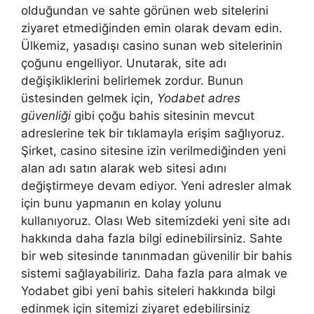
olduğundan ve sahte görünen web sitelerini
ziyaret etmediğinden emin olarak devam edin.
Ülkemiz, yasadışı casino sunan web sitelerinin
çoğunu engelliyor. Unutarak, site adı
değişikliklerini belirlemek zordur. Bunun
üstesinden gelmek için,
Yodabet adres
güvenliği
gibi çoğu bahis sitesinin mevcut
adreslerine tek bir tıklamayla erişim sağlıyoruz.
Şirket, casino sitesine izin verilmediğinden yeni
alan adı satın alarak web sitesi adını
değiştirmeye devam ediyor. Yeni adresler almak
için bunu yapmanın en kolay yolunu
kullanıyoruz. Olası Web sitemizdeki yeni site adı
hakkında daha fazla bilgi edinebilirsiniz. Sahte
bir web sitesinde tanınmadan güvenilir bir bahis
sistemi sağlayabiliriz. Daha fazla para almak ve
Yodabet gibi yeni bahis siteleri hakkında bilgi
edinmek için sitemizi ziyaret edebilirsiniz