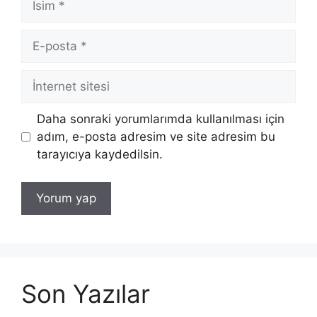
E-
posta
İnternet
sitesi
Daha sonraki yorumlarımda kullanılması için
adım, e-posta adresim ve site adresim bu
tarayıcıya kaydedilsin.
Son Yazılar