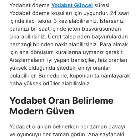
Yodabet ödeme
Yodabet Güncel
süresi
Yodabet ödeme koşulları için uygundur. 24 saat
içinde ilacı tekrar 3 kez alabilirsiniz. İsterseniz
paranızı bir saat içinde jeton başvurusundan
çıkarabilirsiniz. Ücret talep eden başvurulardan
herhangi birinden nakit alabilirsiniz. Para almak
için ana dönüşüm kurallarına uymanız gerekir.
Araştırmalarını iyi yapan bahisçiler, faiz oranları
yüksek olduğunda sitedeki en iyi oranları
bulabilirler. Bu nedenle, kuponları tamamlayarak
daha yüksek ödüller alabilirsiniz.
Yodabet Oran Belirleme
Modern Güven
Yodabet oranları belirlerken her zaman davayı
ve oyuncuyu her zaman görün. Ana sayfadaki