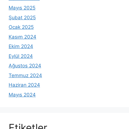
Mayıs 2025
Şubat 2025
Ocak 2025
Kasım 2024
Ekim 2024
Eylül 2024
Ağustos 2024
Temmuz 2024
Haziran 2024
Mayıs 2024
Etiketler