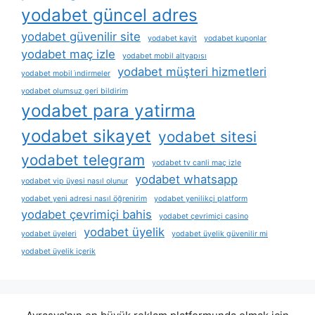
yodabet güncel adres
yodabet güvenilir site
yodabet kayit
yodabet kuponlar
yodabet maç izle
yodabet mobil altyapısı
yodabet müşteri hizmetleri
yodabet mobil i̇ndirmeler
yodabet olumsuz geri bildirim
yodabet para yatirma
yodabet sikayet
yodabet sitesi
yodabet telegram
yodabet tv canli maç izle
yodabet whatsapp
yodabet vip üyesi nasıl olunur
yodabet yeni adresi nasıl öğrenirim
yodabet yenilikçi platform
yodabet çevrimiçi bahis
yodabet çevrimiçi casino
yodabet üyelik
yodabet üyeleri
yodabet üyelik güvenilir mi
yodabet üyelik içerik