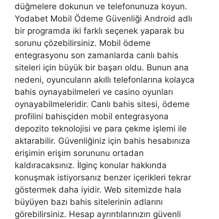
düğmelere dokunun ve telefonunuza koyun.
Yodabet Mobil Ödeme Güvenliği Android adlı
bir programda iki farklı seçenek yaparak bu
sorunu çözebilirsiniz. Mobil ödeme
entegrasyonu son zamanlarda canlı bahis
siteleri için büyük bir başarı oldu. Bunun ana
nedeni, oyuncuların akıllı telefonlarına kolayca
bahis oynayabilmeleri ve casino oyunları
oynayabilmeleridir. Canlı bahis sitesi, ödeme
profilini bahisçiden mobil entegrasyona
depozito teknolojisi ve para çekme işlemi ile
aktarabilir. Güvenliğiniz için bahis hesabınıza
erişimin erişim sorununu ortadan
kaldıracaksınız. İlginç konular hakkında
konuşmak istiyorsanız benzer içerikleri tekrar
göstermek daha iyidir. Web sitemizde hala
büyüyen bazı bahis sitelerinin adlarını
görebilirsiniz. Hesap ayrıntılarınızın güvenli