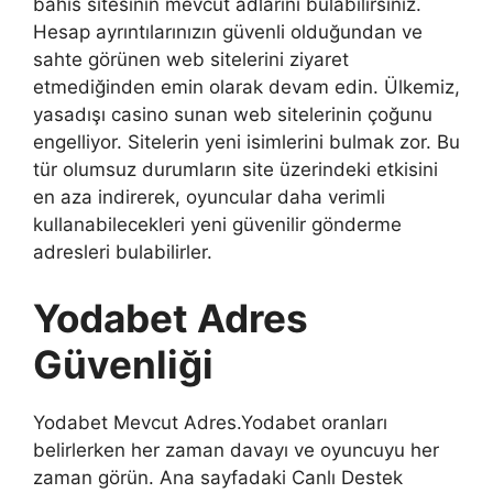
bahis sitesinin mevcut adlarını bulabilirsiniz.
Hesap ayrıntılarınızın güvenli olduğundan ve
sahte görünen web sitelerini ziyaret
etmediğinden emin olarak devam edin. Ülkemiz,
yasadışı casino sunan web sitelerinin çoğunu
engelliyor. Sitelerin yeni isimlerini bulmak zor. Bu
tür olumsuz durumların site üzerindeki etkisini
en aza indirerek, oyuncular daha verimli
kullanabilecekleri yeni güvenilir gönderme
adresleri bulabilirler.
Yodabet Adres
Güvenliği
Yodabet Mevcut Adres.Yodabet oranları
belirlerken her zaman davayı ve oyuncuyu her
zaman görün. Ana sayfadaki Canlı Destek