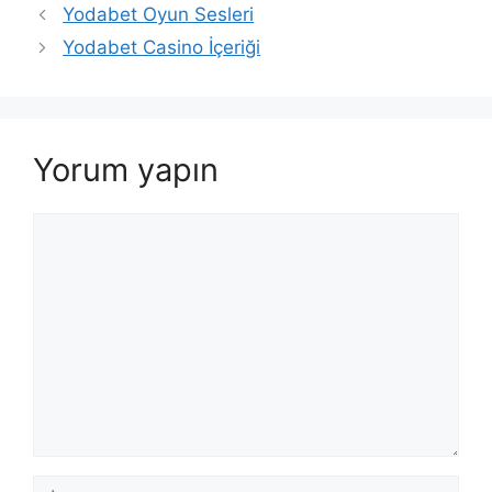
Yodabet Oyun Sesleri
Yodabet Casino İçeriği
Yorum yapın
Yorum
İsim