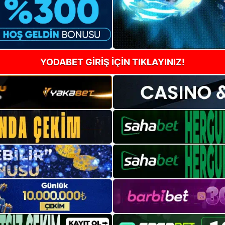
YODABET GİRİŞ İÇİN TIKLAYINIZ!