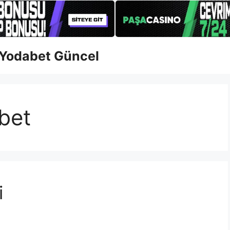
 Yodabet Güncel
abet
i