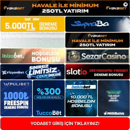
×
YODABET GİRİŞ İÇİN TIKLAYINIZ!