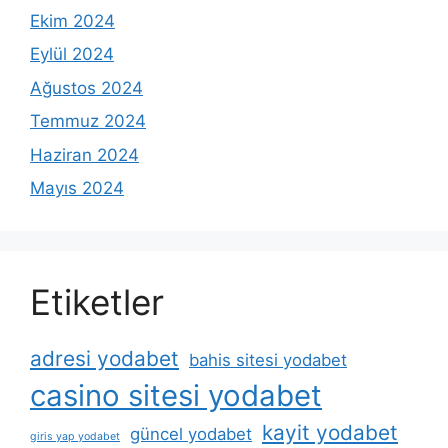
Ekim 2024
Eylül 2024
Ağustos 2024
Temmuz 2024
Haziran 2024
Mayıs 2024
Etiketler
adresi yodabet
bahis sitesi yodabet
casino sitesi yodabet
kayit yodabet
güncel yodabet
giris yap yodabet