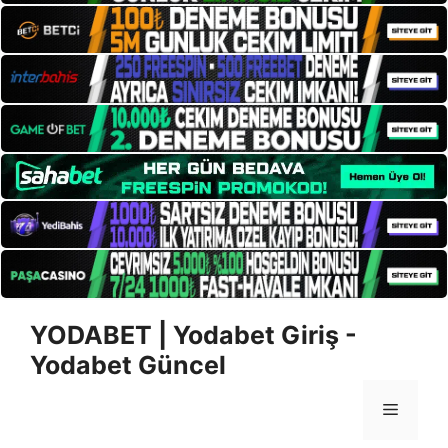
İçeriğe
YODABET | Yodabet Giriş -
atla
Yodabet Güncel
Menü