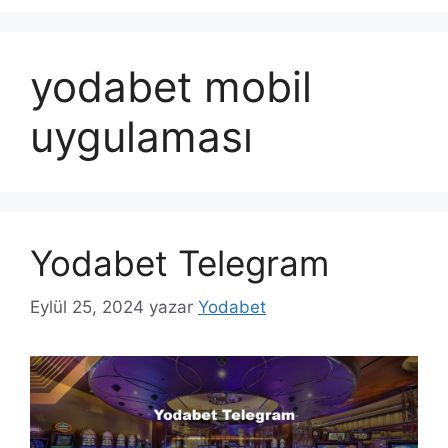
yodabet mobil
uygulaması
Yodabet Telegram
Eylül 25, 2024
yazar
Yodabet