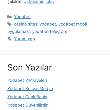
şekilde …
Devamını oku
Kategoriler
Yodabet
Etiketler
casino sitesi yodabet
,
yodabet mobil
uygulaması
,
yodabet telegram
Yorum yap
Son Yazılar
Yodabet VIP Üyeleri
Yodabet Sosyal Medya
Yodabet Canlı Bahis
Yodabet Güvenilirdir