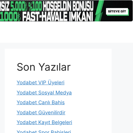
Son Yazılar
Yodabet VIP Üyeleri
Yodabet Sosyal Medya
Yodabet Canlı Bahis
Yodabet Güvenilirdir
Yodabet Kayıt Belgeleri
Yodabet Spor Bahisleri