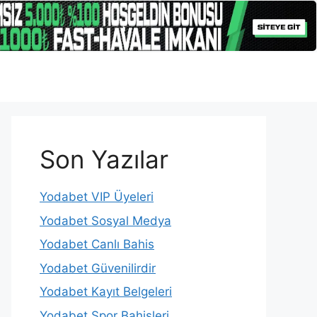
Son Yazılar
Yodabet VIP Üyeleri
Yodabet Sosyal Medya
Yodabet Canlı Bahis
Yodabet Güvenilirdir
Yodabet Kayıt Belgeleri
Yodabet Spor Bahisleri