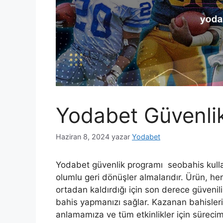
Yodabet Güvenli
Haziran 8, 2024
yazar
Yodabet
Yodabet güvenlik programı seobahis kullan
olumlu geri dönüşler almalarıdır. Ürün, he
ortadan kaldırdığı için son derece güvenilir
bahis yapmanızı sağlar. Kazanan bahisleri
anlamamıza ve tüm etkinlikler için sürecim