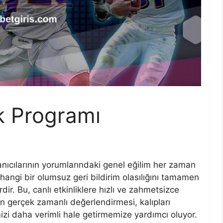
k Programı
ıcılarının yorumlarındaki genel eğilim her zaman
rhangi bir olumsuz geri bildirim olasılığını tamamen
dir. Bu, canlı etkinliklere hızlı ve zahmetsizce
n gerçek zamanlı değerlendirmesi, kalıpları
izi daha verimli hale getirmemize yardımcı oluyor.