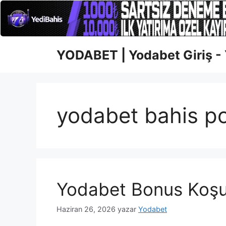
İçeriğe
YODABET | Yodabet Giriş -
atla
yodabet bahis po
Yodabet Bonus Koşul
Haziran 26, 2026
yazar
Yodabet