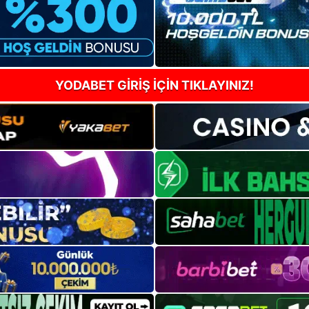
YODABET GİRİŞ İÇİN TIKLAYINIZ!