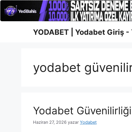
İçeriğe
YODABET | Yodabet Giriş -
atla
yodabet güvenilir
Yodabet Güvenilirliği
Haziran 27, 2026
yazar
Yodabet