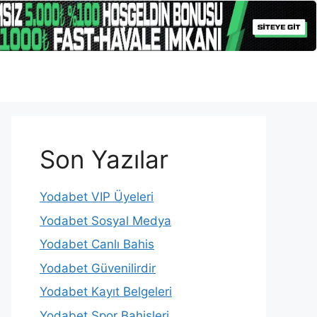
Son Yazılar
Yodabet VIP Üyeleri
Yodabet Sosyal Medya
Yodabet Canlı Bahis
Yodabet Güvenilirdir
Yodabet Kayıt Belgeleri
Yodabet Spor Bahisleri