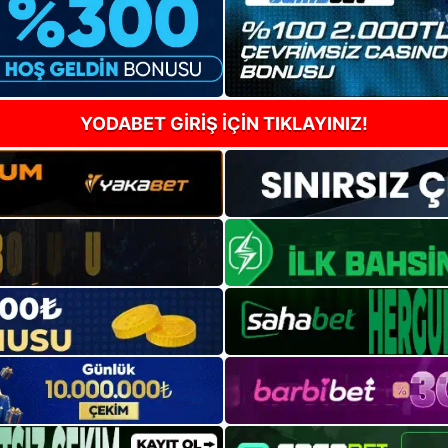
YODABET GİRİŞ İÇİN TIKLAYINIZ!