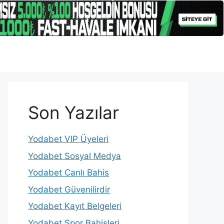
Son Yazılar
Yodabet VIP Üyeleri
Yodabet Sosyal Medya
Yodabet Canlı Bahis
Yodabet Güvenilirdir
Yodabet Kayıt Belgeleri
Yodabet Spor Bahisleri