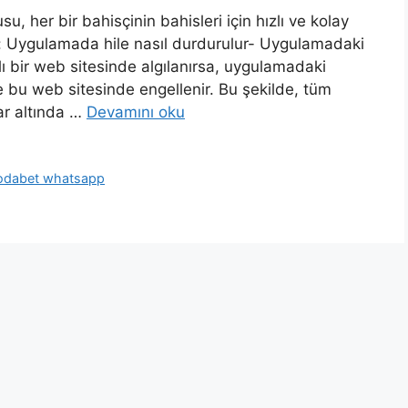
, her bir bahisçinin bahisleri için hızlı ve kolay
ı: Uygulamada hile nasıl durdurulur- Uygulamadaki
lı bir web sitesinde algılanırsa, uygulamadaki
de bu web sitesinde engellenir. Bu şekilde, tüm
lar altında …
Devamını oku
odabet whatsapp