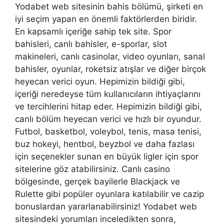
Yodabet web sitesinin bahis bölümü, şirketi en
iyi seçim yapan en önemli faktörlerden biridir.
En kapsamlı içeriğe sahip tek site. Spor
bahisleri, canlı bahisler, e-sporlar, slot
makineleri, canlı casinolar, video oyunları, sanal
bahisler, oyunlar, roketsiz atışlar ve diğer birçok
heyecan verici oyun. Hepimizin bildiği gibi,
içeriği neredeyse tüm kullanıcıların ihtiyaçlarını
ve tercihlerini hitap eder. Hepimizin bildiği gibi,
canlı bölüm heyecan verici ve hızlı bir oyundur.
Futbol, ​​basketbol, ​​voleybol, tenis, masa tenisi,
buz hokeyi, hentbol, ​​beyzbol ve daha fazlası
için seçenekler sunan en büyük ligler için spor
sitelerine göz atabilirsiniz. Canlı casino
bölgesinde, gerçek bayilerle Blackjack ve
Rulette gibi popüler oyunlara katılabilir ve cazip
bonuslardan yararlanabilirsiniz! Yodabet web
sitesindeki yorumları inceledikten sonra,