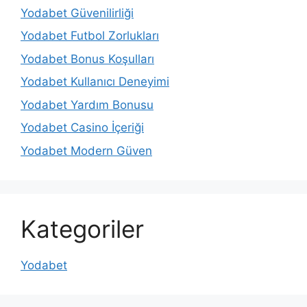
Yodabet Güvenilirliği
Yodabet Futbol Zorlukları
Yodabet Bonus Koşulları
Yodabet Kullanıcı Deneyimi
Yodabet Yardım Bonusu
Yodabet Casino İçeriği
Yodabet Modern Güven
Kategoriler
Yodabet