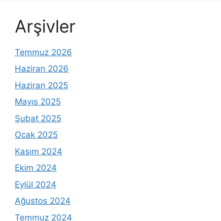
Arşivler
Temmuz 2026
Haziran 2026
Haziran 2025
Mayıs 2025
Şubat 2025
Ocak 2025
Kasım 2024
Ekim 2024
Eylül 2024
Ağustos 2024
Temmuz 2024