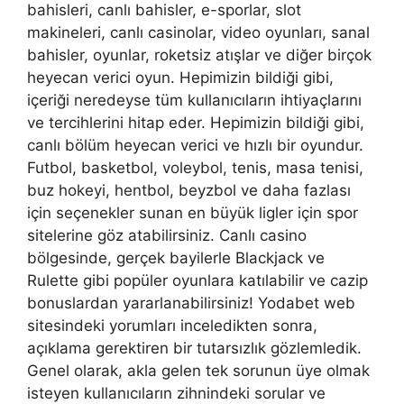
bahisleri, canlı bahisler, e-sporlar, slot
makineleri, canlı casinolar, video oyunları, sanal
bahisler, oyunlar, roketsiz atışlar ve diğer birçok
heyecan verici oyun. Hepimizin bildiği gibi,
içeriği neredeyse tüm kullanıcıların ihtiyaçlarını
ve tercihlerini hitap eder. Hepimizin bildiği gibi,
canlı bölüm heyecan verici ve hızlı bir oyundur.
Futbol, ​​basketbol, ​​voleybol, tenis, masa tenisi,
buz hokeyi, hentbol, ​​beyzbol ve daha fazlası
için seçenekler sunan en büyük ligler için spor
sitelerine göz atabilirsiniz. Canlı casino
bölgesinde, gerçek bayilerle Blackjack ve
Rulette gibi popüler oyunlara katılabilir ve cazip
bonuslardan yararlanabilirsiniz! Yodabet web
sitesindeki yorumları inceledikten sonra,
açıklama gerektiren bir tutarsızlık gözlemledik.
Genel olarak, akla gelen tek sorunun üye olmak
isteyen kullanıcıların zihnindeki sorular ve