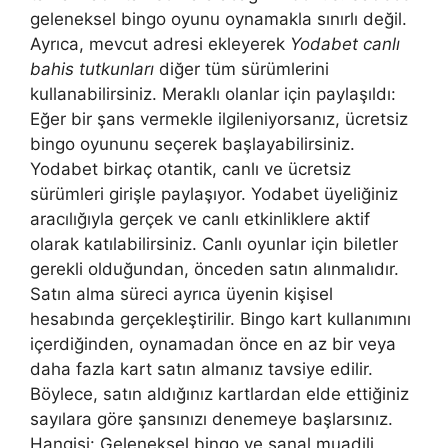
geleneksel bingo oyunu oynamakla sınırlı değil.
Ayrıca, mevcut adresi ekleyerek
Yodabet canlı
bahis tutkunları
diğer tüm sürümlerini
kullanabilirsiniz. Meraklı olanlar için paylaşıldı:
Eğer bir şans vermekle ilgileniyorsanız, ücretsiz
bingo oyununu seçerek başlayabilirsiniz.
Yodabet birkaç otantik, canlı ve ücretsiz
sürümleri girişle paylaşıyor. Yodabet üyeliğiniz
aracılığıyla gerçek ve canlı etkinliklere aktif
olarak katılabilirsiniz. Canlı oyunlar için biletler
gerekli olduğundan, önceden satın alınmalıdır.
Satın alma süreci ayrıca üyenin kişisel
hesabında gerçekleştirilir. Bingo kart kullanımını
içerdiğinden, oynamadan önce en az bir veya
daha fazla kart satın almanız tavsiye edilir.
Böylece, satın aldığınız kartlardan elde ettiğiniz
sayılara göre şansınızı denemeye başlarsınız.
Hangisi: Geleneksel bingo ve sanal muadili