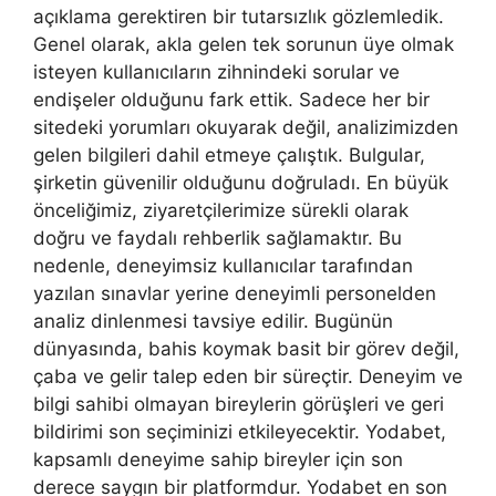
açıklama gerektiren bir tutarsızlık gözlemledik.
Genel olarak, akla gelen tek sorunun üye olmak
isteyen kullanıcıların zihnindeki sorular ve
endişeler olduğunu fark ettik. Sadece her bir
sitedeki yorumları okuyarak değil, analizimizden
gelen bilgileri dahil etmeye çalıştık. Bulgular,
şirketin güvenilir olduğunu doğruladı. En büyük
önceliğimiz, ziyaretçilerimize sürekli olarak
doğru ve faydalı rehberlik sağlamaktır. Bu
nedenle, deneyimsiz kullanıcılar tarafından
yazılan sınavlar yerine deneyimli personelden
analiz dinlenmesi tavsiye edilir. Bugünün
dünyasında, bahis koymak basit bir görev değil,
çaba ve gelir talep eden bir süreçtir. Deneyim ve
bilgi sahibi olmayan bireylerin görüşleri ve geri
bildirimi son seçiminizi etkileyecektir. Yodabet,
kapsamlı deneyime sahip bireyler için son
derece saygın bir platformdur. Yodabet en son