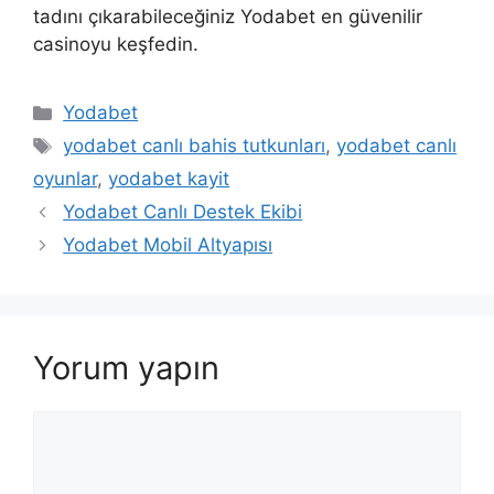
tadını çıkarabileceğiniz Yodabet en güvenilir
casinoyu keşfedin.
Kategoriler
Yodabet
Etiketler
yodabet canlı bahis tutkunları
,
yodabet canlı
oyunlar
,
yodabet kayit
Yodabet Canlı Destek Ekibi
Yodabet Mobil Altyapısı
Yorum yapın
Yorum