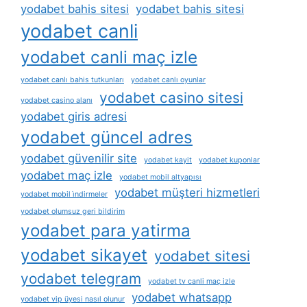
yodabet bahis sitesi
yodabet bahis sitesi
yodabet canli
yodabet canli maç izle
yodabet canlı bahis tutkunları
yodabet canlı oyunlar
yodabet casino sitesi
yodabet casino alanı
yodabet giris adresi
yodabet güncel adres
yodabet güvenilir site
yodabet kayit
yodabet kuponlar
yodabet maç izle
yodabet mobil altyapısı
yodabet müşteri hizmetleri
yodabet mobil i̇ndirmeler
yodabet olumsuz geri bildirim
yodabet para yatirma
yodabet sikayet
yodabet sitesi
yodabet telegram
yodabet tv canli maç izle
yodabet whatsapp
yodabet vip üyesi nasıl olunur