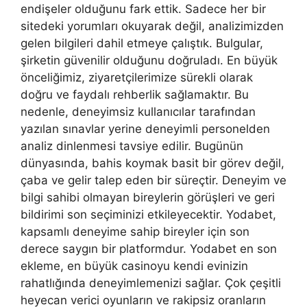
endişeler olduğunu fark ettik. Sadece her bir
sitedeki yorumları okuyarak değil, analizimizden
gelen bilgileri dahil etmeye çalıştık. Bulgular,
şirketin güvenilir olduğunu doğruladı. En büyük
önceliğimiz, ziyaretçilerimize sürekli olarak
doğru ve faydalı rehberlik sağlamaktır. Bu
nedenle, deneyimsiz kullanıcılar tarafından
yazılan sınavlar yerine deneyimli personelden
analiz dinlenmesi tavsiye edilir. Bugünün
dünyasında, bahis koymak basit bir görev değil,
çaba ve gelir talep eden bir süreçtir. Deneyim ve
bilgi sahibi olmayan bireylerin görüşleri ve geri
bildirimi son seçiminizi etkileyecektir. Yodabet,
kapsamlı deneyime sahip bireyler için son
derece saygın bir platformdur. Yodabet en son
ekleme, en büyük casinoyu kendi evinizin
rahatlığında deneyimlemenizi sağlar. Çok çeşitli
heyecan verici oyunların ve rakipsiz oranların