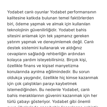
Yodabet canlı oyunlar Yodabet performansının
kalitesine katkıda bulunan temel faktörlerden
biri, ödeme yapmak ve almak için kullanılan
teknolojinin güvenilirliğidir. Yodabet bahis
sitesini anlamak için tek yapmanız gereken
yatırım yapmak ve deneyimlemek değil. Canlı
destek sistemini kullanarak ve aldığınız
cevapların sağladığı rehberliğin ardından
kolayca yardım isteyebilirsiniz. Birçok kişi,
özellikle finans ve kişisel manyetizma
konularında ayrılma eğilimindedir. Bu sorun
oldukça yaygındır, özellikle hiç kimse kazanmak
için çok çalıştıkları parayı kaybetmek
istemediğinden. Bu nedenle Yodabet, canlı
bahis meraklılarının güvenini kazanmak için her
türlü çabayı gösteriyor. Yodabet gibi önemli