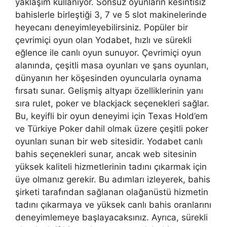
yaklaşım kullanıyor. Sonsuz oyunların kesintisiz
bahislerle birleştiği 3, 7 ve 5 slot makinelerinde
heyecanı deneyimleyebilirsiniz. Popüler bir
çevrimiçi oyun olan Yodabet, hızlı ve sürekli
eğlence ile canlı oyun sunuyor. Çevrimiçi oyun
alanında, çeşitli masa oyunları ve şans oyunları,
dünyanın her köşesinden oyuncularla oynama
fırsatı sunar. Gelişmiş altyapı özelliklerinin yanı
sıra rulet, poker ve blackjack seçenekleri sağlar.
Bu, keyifli bir oyun deneyimi için Texas Hold’em
ve Türkiye Poker dahil olmak üzere çeşitli poker
oyunları sunan bir web sitesidir. Yodabet canlı
bahis seçenekleri sunar, ancak web sitesinin
yüksek kaliteli hizmetlerinin tadını çıkarmak için
üye olmanız gerekir. Bu adımları izleyerek, bahis
şirketi tarafından sağlanan olağanüstü hizmetin
tadını çıkarmaya ve yüksek canlı bahis oranlarını
deneyimlemeye başlayacaksınız. Ayrıca, sürekli