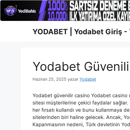
İçeriğe
YODABET | Yodabet Giriş -
atla
Yodabet Güvenili
Haziran 25, 2025
yazar
Yodabet
Yodabet güvenilir casino Yodabet casino 
sitesi müşterilerine çekici faydalar sağlar
her fırsatı kullandı ve bunu kullanmaya 
sitelerinden biri haline gelecek. Ancak, 
Kapanmasının nedeni, Türk devletinin Yod