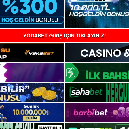
YODABET GİRİŞ İÇİN TIKLAYINIZ!