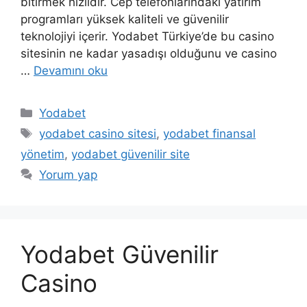
bitirmek hızlıdır. Cep telefonlarındaki yatırım
programları yüksek kaliteli ve güvenilir
teknolojiyi içerir. Yodabet Türkiye’de bu casino
sitesinin ne kadar yasadışı olduğunu ve casino
…
Devamını oku
Kategoriler
Yodabet
Etiketler
yodabet casino sitesi
,
yodabet finansal
yönetim
,
yodabet güvenilir site
Yorum yap
Yodabet Güvenilir
Casino