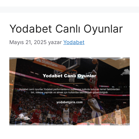
Yodabet Canlı Oyunlar
Mayıs 21, 2025
yazar
Yodabet