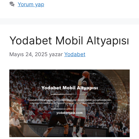
Yorum yap
Yodabet Mobil Altyapısı
Mayıs 24, 2025
yazar
Yodabet