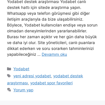
Yodabet destek araştırması Yodabet canlı
destek hattı için sitede araştırma yapın.
Whatsapp veya telefon görüşmesi gibi diğer
iletişim araçlarıyla da bize ulaşabilirsiniz.
Böylece, Yodabet kullanıcıları endişe veya sorun
olmadan deneyimlerinden yararlanabilirler.
Burası her zaman açıktır ve her gün daha büyük
ve daha iyi olur. Site yöneticileri, canlı puanlara
dikkat ederken ve soru sorarken tahminlerinizi
yapabileceğiniz …
Devamını oku
Kategoriler
Yodabet
Etiketler
yeni adresi yodabet
,
yodabet destek
araştırması
,
yodabet spor favorileri
Yorum yap