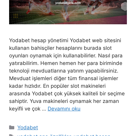
Yodabet hesap yönetimi Yodabet web sitesini
kullanan bahisçiler hesaplarını burada slot
oyunları oynamak için kullanabilirler. Nasıl para
yatırabilirim. Hemen hemen her para biriminde
teknoloji mevduatlarına yatırım yapabilirsiniz.
Mevduat işlemleri diğer tüm finansal işlemler
kadar hızlıdır. En popüler slot makineleri
arasında Yodabet çok yüksek kaliteli bir seçime
sahiptir. Yuva makineleri oynamak her zaman
keyifli ve çok …
Devamını oku
Kategoriler
Yodabet
Etiketler