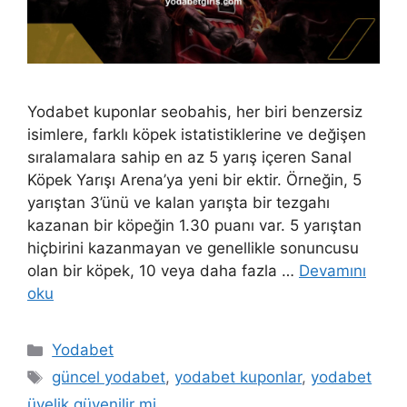
Yodabet kuponlar seobahis, her biri benzersiz
isimlere, farklı köpek istatistiklerine ve değişen
sıralamalara sahip en az 5 yarış içeren Sanal
Köpek Yarışı Arena’ya yeni bir ektir. Örneğin, 5
yarıştan 3’ünü ve kalan yarışta bir tezgahı
kazanan bir köpeğin 1.30 puanı var. 5 yarıştan
hiçbirini kazanmayan ve genellikle sonuncusu
olan bir köpek, 10 veya daha fazla …
Devamını
oku
Kategoriler
Yodabet
Etiketler
güncel yodabet
,
yodabet kuponlar
,
yodabet
üyelik güvenilir mi