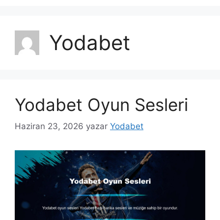
Yodabet
Yodabet Oyun Sesleri
Haziran 23, 2026
yazar
Yodabet