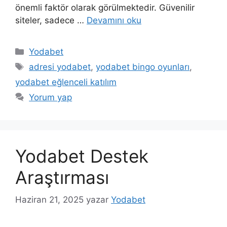
önemli faktör olarak görülmektedir. Güvenilir
siteler, sadece …
Devamını oku
Kategoriler
Yodabet
Etiketler
adresi yodabet
,
yodabet bingo oyunları
,
yodabet eğlenceli katılım
Yorum yap
Yodabet Destek
Araştırması
Haziran 21, 2025
yazar
Yodabet