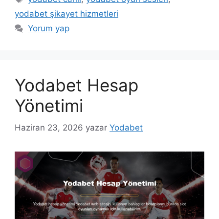
yodabet şikayet hizmetleri
Yorum yap
Yodabet Hesap
Yönetimi
Haziran 23, 2026
yazar
Yodabet