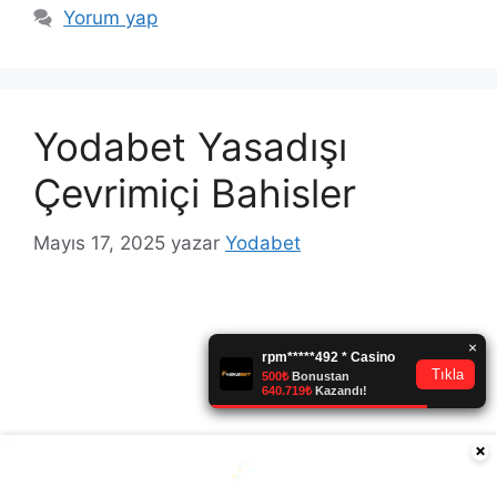
Yorum yap
Yodabet Yasadışı
Çevrimiçi Bahisler
Mayıs 17, 2025
yazar
Yodabet
×